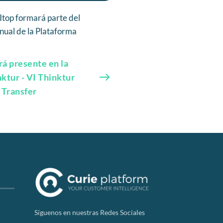
Itop formará parte del
ual de la Plataforma
rá presente en la
ktur - VI Thinktur
 Transfer
Síguenos en nuestras Redes Sociales