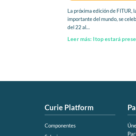
La próxima edición de FITUR, l
importante del mundo, se cele
del 22 al...
Leer más: Itop estará pre
Curie Platform
Pa
Componentes
Úne
Par