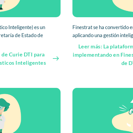
ico Inteligente) es un
Finestrat se ha convertido e
retaría de Estado de
aplicando una gestión intelige
Leer más: La platafor
 de Curie DTI para
implementando en Fines
sticos Inteligentes
de D