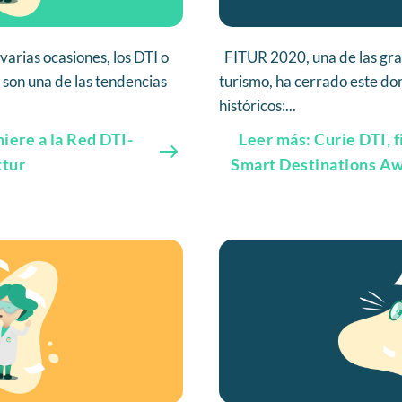
rias ocasiones, los DTI o
FITUR 2020, una de las gran
s son una de las tendencias
turismo, ha cerrado este do
históricos:...
iere a la Red DTI-
Leer más: Curie DTI, 
ttur
Smart Destinations A