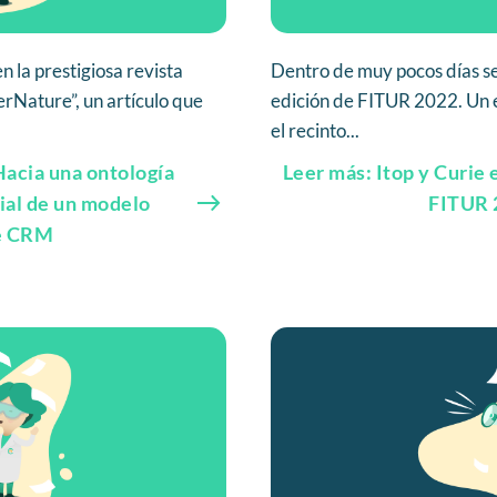
n la prestigiosa revista
Dentro de muy pocos días se
erNature”, un artículo que
edición de FITUR 2022. Un 
el recinto...
Hacia una ontología
Leer más: Itop y Curie
ial de un modelo
FITUR 
e CRM