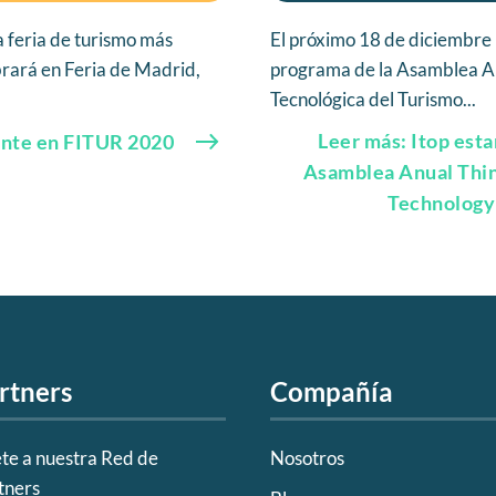
a feria de turismo más
El próximo 18 de diciembre 
brará en Feria de Madrid,
programa de la Asamblea An
Tecnológica del Turismo...
Leer más: Itop esta
sente en FITUR 2020
Asamblea Anual Thin
Technology
rtners
Compañía
te a nuestra Red de
Nosotros
tners