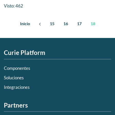
Visto: 462
Inicio
15
16
17
18
Curie Platform
Componentes
Soluciones
Integraciones
Partners