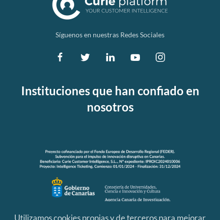
Síguenos en nuestras Redes Sociales
Instituciones que han confiado en
nosotros
Utilizamos cookies propias y de terceros para mejorar